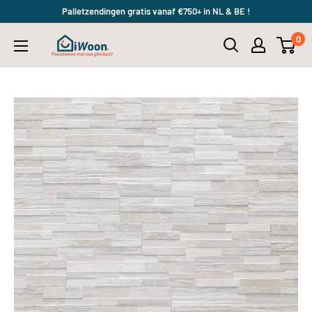
Meteen
Palletzendingen gratis vanaf €750+ in NL & BE !
naar
0
iWoon.nl
de
content