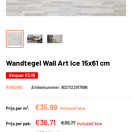
Wandtegel Wall Art Ice 15x61 cm
Bespaar
€3,06
RONDINE
Artikelnummer:
8021122917696
Kortingsprijs
€35,99
Prijs per m²:
Inclusief btw
Kortingsprijs
€36,71
Adviesprijs
€39,77
Prijs per pak:
Inclusief btw