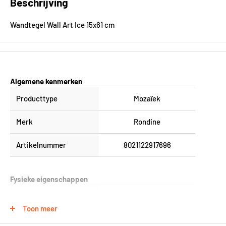
Beschrijving
Wandtegel Wall Art Ice 15x61 cm
Algemene kenmerken
Producttype
Mozaïek
Merk
Rondine
Artikelnummer
8021122917696
Fysieke eigenschappen
Formaat (in cm)
15x61 cm
Toon meer
Breedte in cm
61