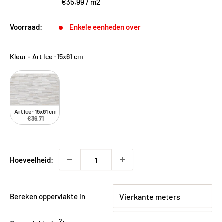
€35,99
/
m2
Voorraad:
Enkele eenheden over
Kleur
-
Art Ice · 15x61 cm
Art Ice · 15x61 cm
€36,71
Hoeveelheid:
Bereken oppervlakte in
2