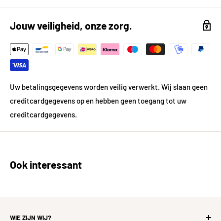
Lengte in cm
15
Jouw veiligheid, onze zorg.
Kleur
Wit
Kleur gedetailleerd
Wit
Vorm
Rechthoek
Uw betalingsgegevens worden veilig verwerkt. Wij slaan geen
creditcardgegevens op en hebben geen toegang tot uw
Gewicht
18.43 kg
creditcardgegevens.
Materiaal
Keramiek
Ook interessant
Prijsgegevens
Inhoud per pak in m²
1.02
Prijs per pak in €
36.71
WIE ZIJN WIJ?