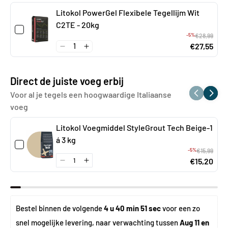
Litokol PowerGel Flexibele Tegellijm Wit
C2TE - 20kg
-5%
€28,99
€27,55
Direct de juiste voeg erbij
Voor al je tegels een hoogwaardige Italiaanse
voeg
Litokol Voegmiddel StyleGrout Tech Beige-1
á 3 kg
-5%
€15,99
€15,20
Bestel binnen de volgende 
4 u 40 min 51 sec
 voor een zo 
snel mogelijke levering, naar verwachting tussen 
Aug 11 en 