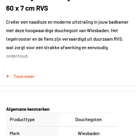
60 x 7 cm RVS
Creëer een naadloze en moderne uitstraling in jouw badkamer
met deze hoogwaardige douchegoot van Wiesbaden. Het
tegelrooster en de flens zijn vervaardigd uit duurzaam RVS,
wat zorgt voor een strakke afwerking en eenvoudig
onderhoud.
Naadloze integratie
Toon meer
Dankzij het tegelrooster sluit deze douchegoot perfect aan op
jouw badkamertegels, waardoor een strakke en naadloze
overgang ontstaat. Dit draagt bij aan een ruimtelijk gevoel en
Algemene kenmerken
minimalistische uitstraling van je doucheruimte.
Producttype
Douchegoten
Merk
Wiesbaden