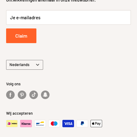
cdn.net/Data/Environme
Retour- en Terugbetalingsbeleid
nts/000101/Attachment/
Je e-mailadres
Bijlage/Lijntekeningen/3
Retourneren
3.4271.jpg
Privacybeleid
https://kh-compano.b-
Claim
cdn.net/Data/Environme
nts/000101/Attachment/
Bijlage/Lijntekeningen/3
3.4271 1.jpg
Taal
Nederlands
Volg ons
Wij accepteren