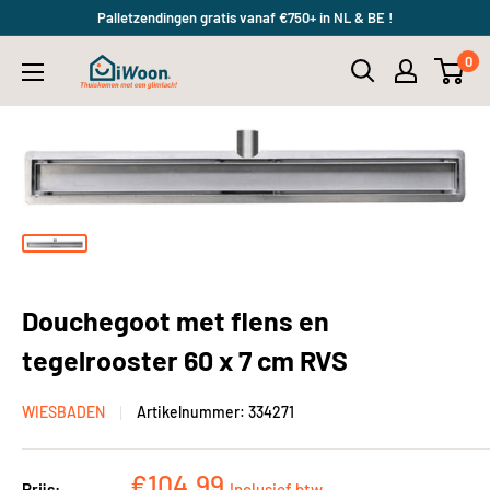
Meteen
Palletzendingen gratis vanaf €750+ in NL & BE !
naar
0
iWoon.nl
de
content
Douchegoot met flens en
tegelrooster 60 x 7 cm RVS
WIESBADEN
Artikelnummer:
334271
Kortingsprijs
€104,99
Prijs:
Inclusief btw