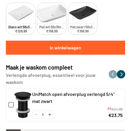
Glans wit 58x36x11.5 cm
Mat wit 58x36x11.5 cm
Mat zwart 58x36x11.5 cm
€128,99
€158,99
€158,99
In winkelwagen
Maak je waskom compleet
Verlengde afvoerplug, essentieel voor jouw
waskom
UniMatch open afvoerplug verlengd 5/4"
mat zwart
-5%
€24,99
€23,75