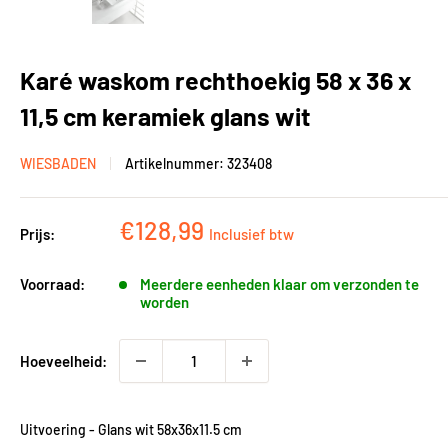
Karé waskom rechthoekig 58 x 36 x
11,5 cm keramiek glans wit
WIESBADEN
Artikelnummer:
323408
Kortingsprijs
€128,99
Prijs:
Inclusief btw
Voorraad:
Meerdere eenheden klaar om verzonden te
worden
Hoeveelheid:
Uitvoering
-
Glans wit 58x36x11.5 cm