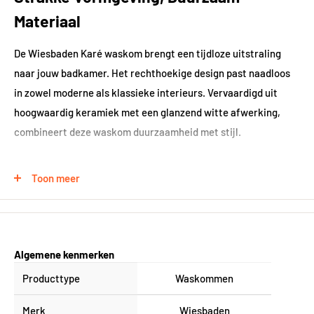
Materiaal
De Wiesbaden Karé waskom brengt een tijdloze uitstraling
naar jouw badkamer. Het rechthoekige design past naadloos
in zowel moderne als klassieke interieurs. Vervaardigd uit
hoogwaardig keramiek met een glanzend witte afwerking,
combineert deze waskom duurzaamheid met stijl.
Veelzijdige Inzetbaarheid
Toon meer
Met een royale breedte van 58 cm en een diepte van 36 cm
biedt de Karé waskom volop ruimte voor al jouw dagelijkse
rituelen. De waskom is geschikt voor montage op een
Algemene kenmerken
wastafelmeubel of wastafelblad, waardoor je flexibiliteit hebt
Producttype
Waskommen
in de inrichting van jouw badkamer.
Merk
Wiesbaden