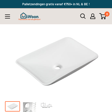
Meteen
Palletzendingen gratis vanaf €750+ in NL & BE !
naar
0
iWoon.nl
de
content