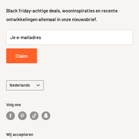
Veelgestelde vragen
Lijntekening
https://kh-compano.b-
Algemene voorwaarden
Levering
cdn.net/Data/Environme
Black friday-achtige deals, wooninspiraties en recente
nts/000101/Attachment/
ontwikkelingen allemaal in onze nieuwsbrief.
Sitemap
48-uurs controle
Bijlage/Lijntekeningen/3
Retour- en Terugbetalingsbeleid
3.4196.jpg
Je e-mailadres
Retourneren
Privacybeleid
Claim
Taal
Nederlands
Volg ons
Wij accepteren