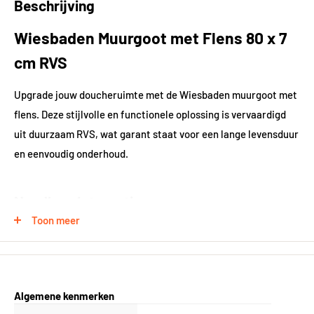
Beschrijving
Wiesbaden Muurgoot met Flens 80 x 7
cm RVS
Upgrade jouw doucheruimte met de Wiesbaden muurgoot met
flens. Deze stijlvolle en functionele oplossing is vervaardigd
uit duurzaam RVS, wat garant staat voor een lange levensduur
en eenvoudig onderhoud.
Naadloze Integratie
Toon meer
Dankzij de inbegrepen flens sluit deze muurgoot naadloos aan
op de wand, wat resulteert in een strakke en moderne
uitstraling. De goot vormt een natuurlijke overgang tussen de
wand en vloer, waardoor jouw doucheruimte een coherent
Algemene kenmerken
geheel wordt.