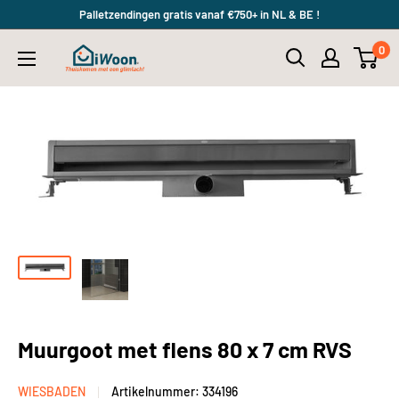
Meteen
Palletzendingen gratis vanaf €750+ in NL & BE !
naar
0
iWoon.nl
de
content
Muurgoot met flens 80 x 7 cm RVS
WIESBADEN
Artikelnummer:
334196