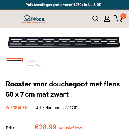
Meteen
Palletzendingen gratis vanaf €750+ in NL & BE !
naar
0
iWoon.nl
de
content
Rooster voor douchegoot met flens
60 x 7 cm mat zwart
WIESBADEN
Artikelnummer:
334281
Kortingsprijs
€28,99
Prijs:
Inclusief btw