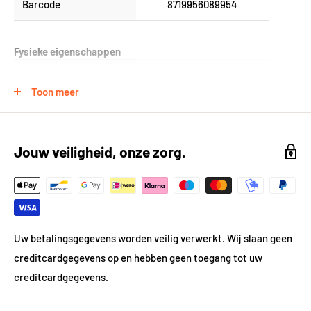
Barcode
8719956089954
Fysieke eigenschappen
Gewicht
0.0 kg
Toon meer
Breedte
63.5
Lengte
60
Jouw veiligheid, onze zorg.
Diepte
20.5
Technische specificaties
Uw betalingsgegevens worden veilig verwerkt. Wij slaan geen
Lijntekening
https://kh-compano.b-
cdn.net/Data/Environme
creditcardgegevens op en hebben geen toegang tot uw
nts/000101/Attachment/
creditcardgegevens.
Bijlage/Lijntekeningen/3
3.4281 2.jpg