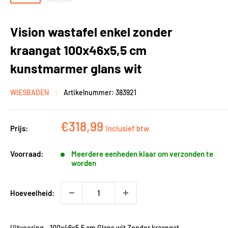
Vision wastafel enkel zonder
kraangat 100x46x5,5 cm
kunstmarmer glans wit
WIESBADEN
Artikelnummer:
383921
Kortingsprijs
€318,99
Prijs:
Inclusief btw
Voorraad:
Meerdere eenheden klaar om verzonden te
worden
Hoeveelheid:
Uitvoering
-
100x46x5,5 cm Glans wit Zonder kraangat