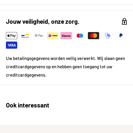
Breedte
100
Diepte
17
Jouw veiligheid, onze zorg.
Technische specificaties
Lijntekening
https://kh-compano.b-
cdn.net/Data/Environme
Uw betalingsgegevens worden veilig verwerkt. Wij slaan geen
nts/000101/Attachment/
Bijlage/Lijntekeningen/3
creditcardgegevens op en hebben geen toegang tot uw
8.3921.jpg
creditcardgegevens.
Ook interessant