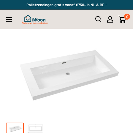
Meteen
Palletzendingen gratis vanaf €750+ in NL & BE !
naar
0
iWoon.nl
de
content