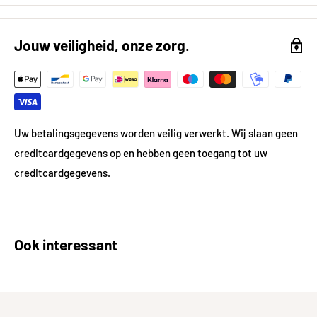
Fysieke eigenschappen
Product Hoogte (in cm)
7,65
Jouw veiligheid, onze zorg.
Kleur
Zwart
Kleur gedetailleerd
Zwart
Afwerking
Mat
Uw betalingsgegevens worden veilig verwerkt. Wij slaan geen
creditcardgegevens op en hebben geen toegang tot uw
Gewicht
0.0 kg
creditcardgegevens.
Technische aspecten
Bevestigings- /
Opbouw
Ook interessant
aanbrengmethode
Inclusief
Ja
bevestigingsmateriaal