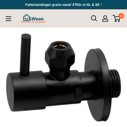
Meteen
Palletzendingen gratis vanaf €750+ in NL & BE !
naar
0
iWoon.nl
de
content