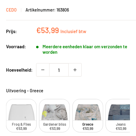
CEDO
Artikelnummer:
163806
Kortingsprijs
€53,99
Prijs:
Inclusief btw
Voorraad:
Meerdere eenheden klaar om verzonden te
worden
Hoeveelheid:
Uitvoering
-
Greece
Frog & Flies
Gardener bliss
Greece
Jeans
€53,99
€53,99
€53,99
€53,99