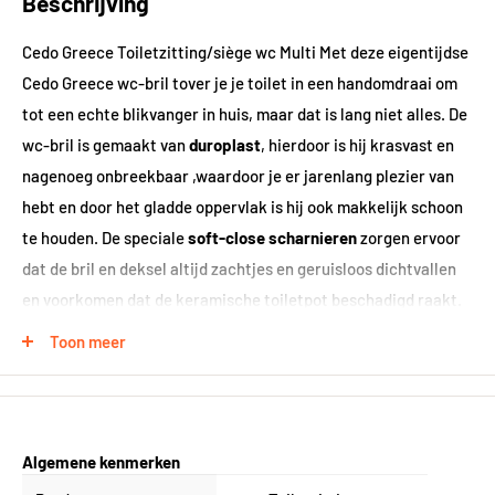
Beschrijving
Cedo Greece Toiletzitting/siège wc Multi Met deze eigentijdse
Cedo Greece wc-bril tover je je toilet in een handomdraai om
tot een echte blikvanger in huis, maar dat is lang niet alles. De
wc-bril is gemaakt van
duroplast
, hierdoor is hij krasvast en
nagenoeg onbreekbaar ,waardoor je er jarenlang plezier van
hebt en door het gladde oppervlak is hij ook makkelijk schoon
te houden. De speciale
soft-close scharnieren
zorgen ervoor
dat de bril en deksel altijd zachtjes en geruisloos dichtvallen
en voorkomen dat de keramische toiletpot beschadigd raakt.
Daarnaast is de wc-bril door het ingebouwde
'Take off'
Toon meer
systeem
met een eenvoudige beweging los te klikken
,waardoor ieder lastig hoekje eenvoudig schoon te maken is.
Erg handig dus. Door de verstelbaarheid in de scharnieren en
de ovale vorm past de bril op de meeste gangbare toiletpotten,
Algemene kenmerken
toch raden we je aan de lijntekening goed te bekijken zodat hij