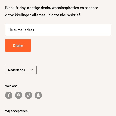
Algemene voorwaarden
Levering
Black friday-achtige deals, wooninspiraties en recente
ontwikkelingen allemaal in onze nieuwsbrief.
Sitemap
48-uurs controle
Retour- en Terugbetalingsbeleid
Je e-mailadres
Retourneren
Privacybeleid
Claim
Taal
Nederlands
Volg ons
Wij accepteren