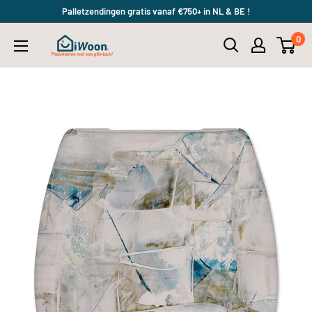
Meteen
Palletzendingen gratis vanaf €750+ in NL & BE !
naar
0
iWoon.nl
de
content