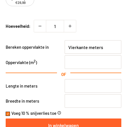
€26,99
Hoeveelheid:
Bereken oppervlakte in
2
Oppervlakte (
m
)
OF
Lengte in meters
Breedte in meters
Voeg 10 % snijverlies toe
error_outline
In winkelwagen