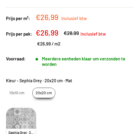
Kortingsprijs
€26,99
Prijs per m²:
Inclusief btw
Kortingsprijs
€26,99
Adviesprijs
€28,99
Prijs per pak:
Inclusief btw
€26,99
/
m2
Voorraad:
Meerdere eenheden klaar om verzonden te
worden
Kleur
-
Sephia Grey · 20x20 cm · Mat
10x10 cm
20x20 cm
Sephia Grey · 20x20 cm · Mat