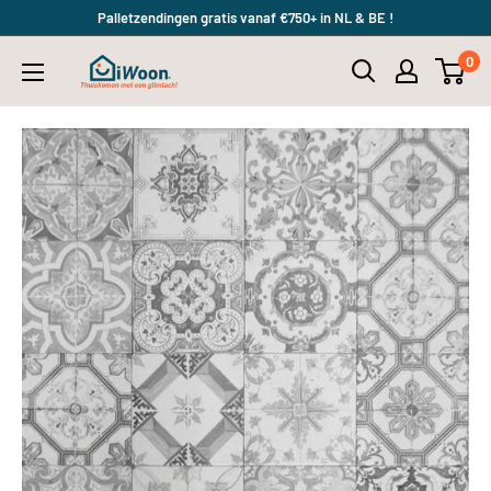
Meteen
Palletzendingen gratis vanaf €750+ in NL & BE !
naar
0
iWoon.nl
de
content